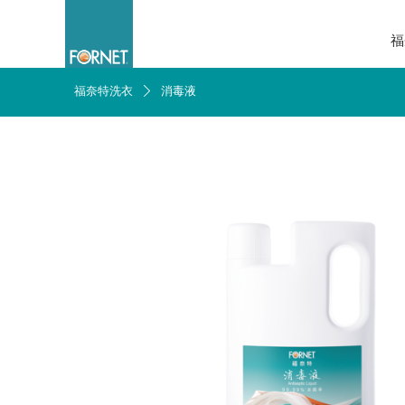
福
福奈特洗衣
消毒液
ꄲ