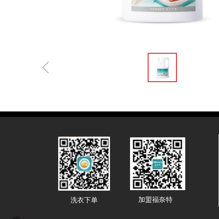
ꁆ
加盟福奈特
洗衣下单