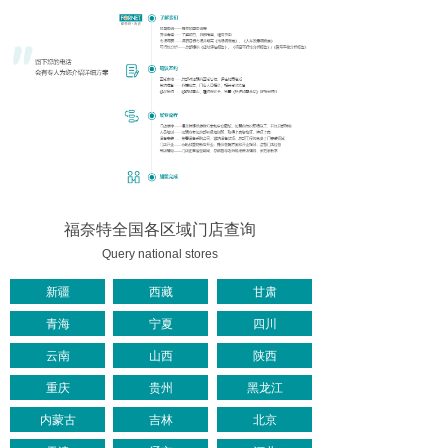
福奈特全国各区域门店查询
Query national stores
新疆
西藏
甘肃
青海
宁夏
四川
云南
山西
陕西
重庆
贵州
黑龙江
内蒙古
吉林
北京