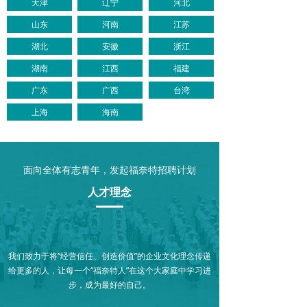
天津
辽宁
河北
山东
河南
江苏
湖北
安徽
浙江
湖南
江西
福建
广东
广西
台湾
上海
海南
面向全体有志青年，发起福奈特招聘计划
人才理念
我们致力于将“经营信任、创造价值”的企业文化理念传递
给更多的人，让每一个“福奈特人”在这个大家庭中学习进
步，成为最好的自己。