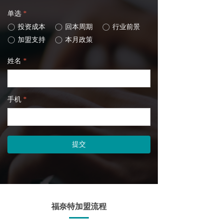
单选
*
ꀐ
投资成本
ꀐ
回本周期
ꀐ
行业前景
ꀐ
加盟支持
ꀐ
本月政策
姓名
*
手机
*
提交
福奈特加盟流程