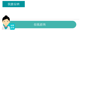
这个岗位需要做什么？
1. 负责体系内人员的技能和岗位培训工作；
我要应聘
2. 企业文化传递者和践行者；
3. 通过标准化作业流程和培训课程，提升员工技术及服
务水平；
4. 热爱培训事业，具有责任心和事业心。
任职要求：
我们期待你是：
1. 全日制本科以上学历，具有洗衣行业从业经验；
在线咨询
2. 具备团队合作精神，乐于学习新知识，新技能；
3. 热情、沟通能力强，执行能力强；
4. 能接受出差。
福奈特门店招聘岗位
缝纫工
前台
洗衣店员
洗鞋师傅
洗衣工
缝纫工
发布日期：2025-02-13 ‖ 截止日期：长期招聘
部门：玛奴拉改衣直营系统
性别：不限
教育程度：不限
工作经验：有服务行业经验优先